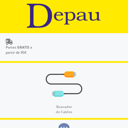
Portes
GRATIS
a
partir de 90€
Buscador
de Cables