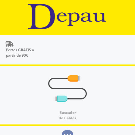
Portes
GRATIS
a
partir de 90€
Buscador
de Cables