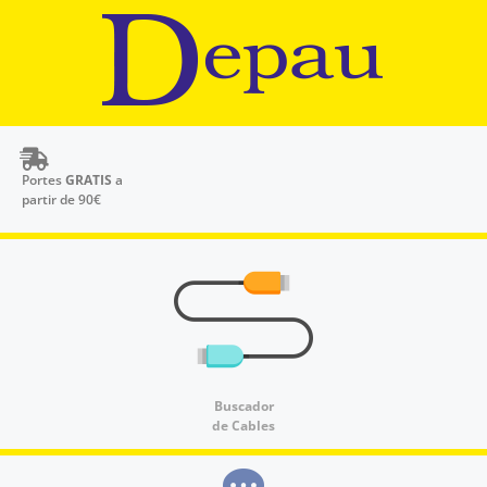
Portes
GRATIS
a
partir de 90€
Buscador
de Cables