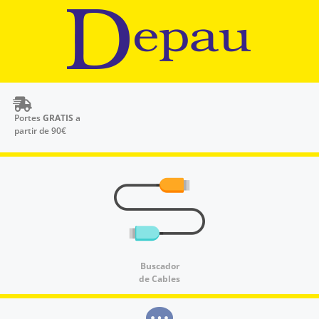
Portes
GRATIS
a
partir de 90€
Buscador
de Cables