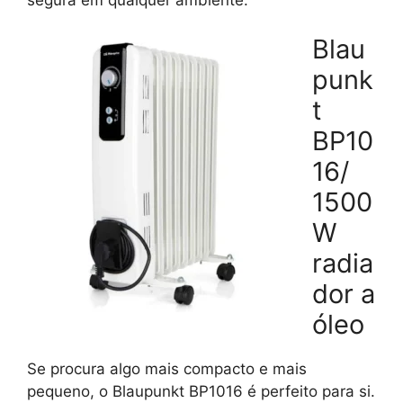
Blau
punk
t
BP10
16/
1500
W
radia
dor a
óleo
Se procura algo mais compacto e mais
pequeno, o Blaupunkt BP1016 é perfeito para si.