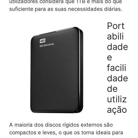
utilizadores considera que 1TB é mais do que
suficiente para as suas necessidades diárias.
Port
abili
dade
e
facili
dade
de
utiliz
ação
A maioria dos discos rígidos externos são
compactos e leves, o que os torna ideais para