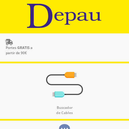
Portes
GRATIS
a
partir de 90€
Buscador
de Cables