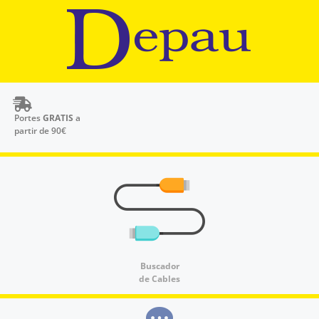
Portes
GRATIS
a
partir de 90€
Buscador
de Cables