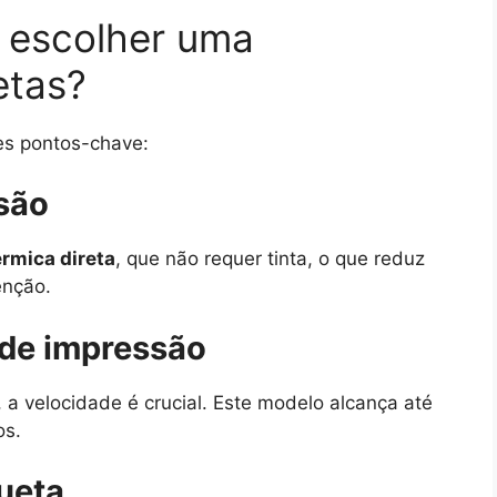
 escolher uma
etas?
es pontos-chave:
são
érmica direta
, que não requer tinta, o que reduz
enção.
 de impressão
 a velocidade é crucial. Este modelo alcança até
os.
queta